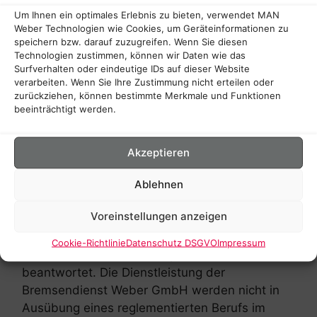
Haftungshinweis:
Um Ihnen ein optimales Erlebnis zu bieten, verwendet MAN
Weber Technologien wie Cookies, um Geräteinformationen zu
Trotz sorgfältiger inhaltlicher Kontrolle
speichern bzw. darauf zuzugreifen. Wenn Sie diesen
übernehmen wir keine Haftung für die Inhalte
Technologien zustimmen, können wir Daten wie das
externer Links. Für den Inhalt der verlinkten
Surfverhalten oder eindeutige IDs auf dieser Website
verarbeiten. Wenn Sie Ihre Zustimmung nicht erteilen oder
Seiten sind ausschließlich deren Betreiber
zurückziehen, können bestimmte Merkmale und Funktionen
verantwortlich.
beeinträchtigt werden.
Impressum – DL-InfoV –
Hinweise:
Akzeptieren
Sofern Bremsendienst Weber GmbH
Ablehnen
Dienstleistungen im Sinne der DL-InfoV erbringt,
Voreinstellungen anzeigen
werden Informationen, wie
Haftpflichtversicherungen etc. unter Tel.: +49
Cookie-Richtlinie
Datenschutz DSGVO
Impressum
(0) 5731 245 11 000 oder per E-Mail
beantwortet. Die Dienstleistung der
Bremsendienst Weber GmbH werden nicht in
Ausübung eines reglementierten Berufs im