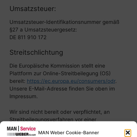
Umsatzsteuer:
Umsatzsteuer-Identifikationsnummer gemäß
§27 a Umsatzsteuergesetz:
DE 811 910 172
Streitschlichtung
Die Europäische Kommission stellt eine
Plattform zur Online-Streitbeilegung (OS)
bereit:
https://ec.europa.eu/consumers/odr
.
Unsere E-Mail-Adresse finden Sie oben im
Impressum.
Wir sind nicht bereit oder verpflichtet, an
Streitbeilegungsverfahren vor einer
Verbraucherschlichtungsstelle teilzunehmen.
MAN Weber Cookie-Banner