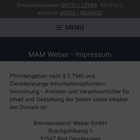
Zum
05731 / 22589
Bereitschaftsnummer:
NOTFALL
Inhalt
:
00800 / 6624532
Mobile24
springen
MENU
MAM Weber - Impressum
Pflichtangaben nach § 5 TMG und
Dienstleistungs-Informationspflichten-
Verordnung – Anbieter und Verantwortlicher für
Inhalt und Gestaltung der Seiten sowie Inhaber
der Domain ist:
Bremsendienst Weber GmbH
Ruschpohlkamp 1
32547 Bad Oeynhausen