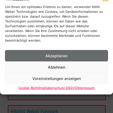
Pannendienst der MAN
stellen wir, mit unseren
Um Ihnen ein optimales Erlebnis zu bieten, verwendet MAN
Pannenhilfsfahrzeugen und geschulten Monteuren, die
schnelle Versorgung im Pannenfall – auch außerhalb
Weber Technologien wie Cookies, um Geräteinformationen zu
unserer Geschäftszeiten – in der Region sicher.
speichern bzw. darauf zuzugreifen. Wenn Sie diesen
Unsere Bereitschaftsnummer:
05731 / 22589
Technologien zustimmen, können wir Daten wie das
(Rufumleitung bei Bereitschaft)
Surfverhalten oder eindeutige IDs auf dieser Website
Notrufnummer Mobile24:
00800 / 66245324
verarbeiten. Wenn Sie Ihre Zustimmung nicht erteilen oder
zurückziehen, können bestimmte Merkmale und Funktionen
beeinträchtigt werden.
Akzeptieren
Experten Motoreninstandsetzung
Die
Experten der Motoreninstandsetzung
bei uns
Ablehnen
führen, neben sämtlichen Wartungs- und
Reparaturarbeiten an allen MAN-Motoren und
Voreinstellungen anzeigen
Fremdfabrikaten folgende Arbeiten durch:
Austausch von Motoren
Nachrüstung der Rußpartikelfilteranlage
Cookie-Richtlinie
Datenschutz DSGVO
Impressum
Getriebereparatur und- austausch