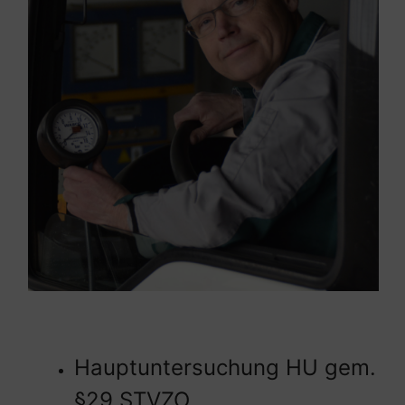
Hauptuntersuchung HU gem.
§29 STVZO