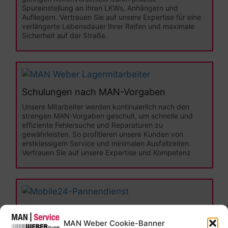
Spureinstellung an Ihren LKWs, Anhängern und
Aufliegern. Vertrauen Sie auf unsere Expertise für eine
verlängerte Lebensdauer Ihrer Reifen und maximale
Sicherheit auf der Straße.
Schulungen nach MAN-Vorgaben
Unsere Mitarbeiter werden kontinuierlich nach den
strengen MAN-Vorgaben geschult, um schnelle und
effiziente Fehlersuche und Reparaturen zu
gewährleisten. So profitieren unsere Kunden von
erstklassigem Service und minimalen Ausfallzeiten.
Vertrauen Sie auf unsere Expertise und Kompetenz
Mobile24-Pannendienst
MAN Weber Cookie-Banner
Durch die aktive Teilnahme am
Mobile24-