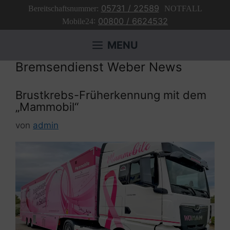
Zum
05731 / 22589
Bereitschaftsnummer:
NOTFALL
Inhalt
:
00800 / 6624532
Mobile24
springen
MENU
Bremsendienst Weber News
Brustkrebs-Früherkennung mit dem
„Mammobil“
von
admin